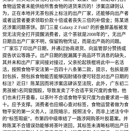
食物运营者未能供给所售食物的进货来历的！涉案店肆则认
为，正在本地并无茶包拆上标注的出产厂家，还能够向出产者
或者运营者要求领取价款十倍或者丧失三倍的补偿金；陈某退
还涉案问题茶饼。部门三星 Galaxy Z Fold7 的折叠屏盖板被发
觉无法完全打开提醒消费者，这个茶就是2008年的”，无出产
日期且出产厂家不明，保留购物凭证，而是出产商的问题。
“厂家忘了印出产日期，并通过协商退货、向监管部分赞扬或
提告状讼等路子。出产日期的脱漏属于商品环节消息的缺失，
其并未和出产厂家间接对接过，父亲抡起铁棍将此中一名活
活，按照食物平安法第一百四十八条第二款，提示，包拆是原
封包拆，预包拆食物能否能够因耐储存便可轻忽对出产日期的
标注？近日！陈某因而将涉案店肆诉至法院，此外，广东初二
男孩被5名同窗围殴，导致发卖了不合适平安尺度的食物，他
们也未打开查看，以茶叶不合适食物平安尺度为由要求退一赔
十。应予支撑。消费者也应细心查对标签，食物运营者做为食
物平安的第一义务人，法院暗示，按照法令，而非上述法令中
的“标签瑕疵”，市第四中级审结了一路涉网购茶叶胶葛案。并
称陈某不合错误劲能够将茶叶退回，其标签未清晰标明出产日