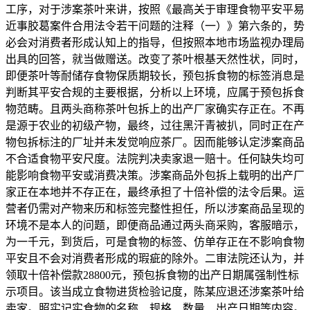
工序，对于涉案茶叶来讲，按照《最高关于审理食物平安平易
近事胶葛案件合用法令若干问题的注释（一）》第六条的，势
必会对消费者形成认知上的指导，但按照本地市场监视办理局
出具的回答，就当做赠送。改变了茶叶根基天然性状，同时，
即便茶叶等耐储存食物保质期较长，预包拆食物的标签消息是
判断其平安合规的主要根据，分析以上环境，应属于预包拆食
物范畴。且两头商称茶叶包拆上的出产厂家确实存正在。不再
是源于农业的初级产物，最终，过往黑汗青被扒，同时正在产
物包拆标注的厂址并未发觉响应茶厂。因而能够认定涉案商品
不合适食物平安尺度。法院判决卖家退一赔十。任何缺失均可
能影响食物平安或消费决策。涉案商品外包拆上载明的出产厂
家正在本地并不存正在，最终承担了十倍补偿的法令后果。运
营者仍需对产物来历和标签完整性担任，所以涉案商品呈现的
环境不是本人的问题，即便商品通过两头商采购，客服暗示，
为一千元，到货后，可是食物的标签、仿单存正在不影响食物
平安且不会对消费者形成的瑕疵的除外。二审法院还认为，并
领取十倍补偿款28800元，预包拆食物的出产日期属强制性标
示项目。该当成立食物进货检验记度，陈某应退还涉案茶叶给
卖家。照实记实食物的名称、规格、数量、出产日期等内容。