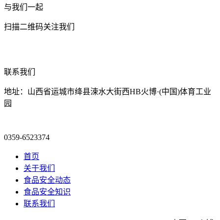
与我们一起
扫描二维码关注我们
联系我们
地址：山西省运城市绛县涑水大街西HB火博·(中国)体育工业
园
0359-6523374
首页
关于我们
食品安全动态
食品安全知识
联系我们