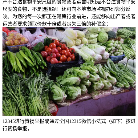
产不合适食物平安尺度的食物或者运营明知是不合适食物平安
尺度的食物，不是选择题！还可向本地市场监视办理部分反
映。为您的每一次都正在鞭策行业前进，还能够向出产者或者
运营者要求领取价款十倍或者丧失三倍的补偿金；
12345进行赞扬举报或通过全国12315微信小法式（如下）按进
行赞扬举报，